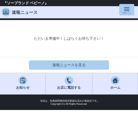
『ソープランド ペピーノ』
速報ニュース
ただいま準備中！しばらくお待ち下さい！
速報ニュースを見る
お知らせ
お店に電話する
ホーム
当店は、性風俗関連特殊営業届出済みの風俗店です｡
Copyright (C) All Rights Reserved.