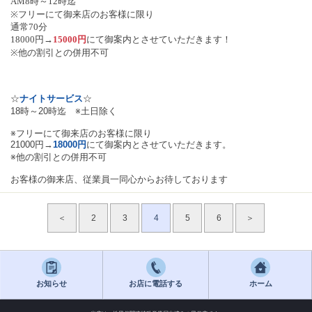
AM8時～12時迄
※フリーにて御来店のお客様に限り
通常70分
18000円→
15000円
にて御案内とさせていただきます！
※他の割引との併用不可
☆
ナイトサービス
☆
18時～20時迄 ※土日除く
※フリーにて御来店のお客様に限り
21000円→
18000円
にて御案内とさせていただきます。
※他の割引との併用不可
お客様の御来店、従業員一同心からお待しております
＜
2
3
4
5
6
＞
お知らせ
お店に電話する
ホーム